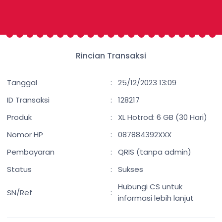
Rincian Transaksi
Tanggal
:
25/12/2023 13:09
ID Transaksi
:
128217
Produk
:
XL Hotrod: 6 GB (30 Hari)
Nomor HP
:
087884392XXX
Pembayaran
:
QRIS (tanpa admin)
Status
:
Sukses
Hubungi CS untuk
SN/Ref
:
informasi lebih lanjut