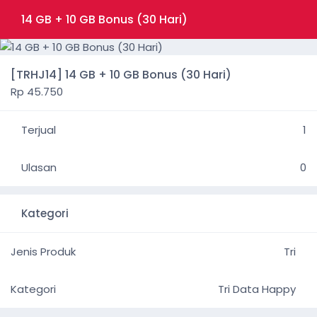
14 GB + 10 GB Bonus (30 Hari)
[TRHJ14] 14 GB + 10 GB Bonus (30 Hari)
Rp 45.750
Terjual
1
Ulasan
0
Kategori
Jenis Produk
Tri
Kategori
Tri Data Happy