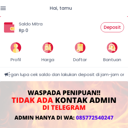
Hai, tamu
0 Trx
Saldo Mitra
Deposit
Rp 0
Profil
Harga
Daftar
Bantuan
angan lupa cek saldo dan lakukan deposit di jam-jam online