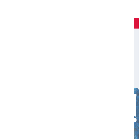
Flash Info
J